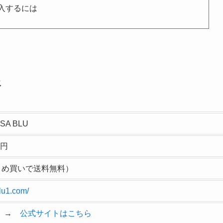
購入するには
報
A BLU
0円
まとめ買いで送料無料）
blu1.com/
ト →
公式サイトはこちら